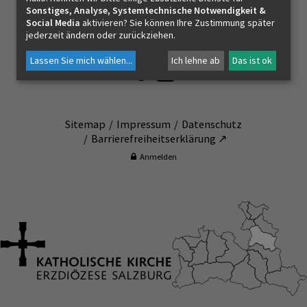
Sonstiges, Analyse, Systemtechnische Notwendigkeit &
Pfarrverband Hallein
Social Media
aktivieren? Sie können Ihre Zustimmung später
Zechnerstr. 3
jederzeit ändern oder zurückziehen.
KONTAKT
5400 - Hallein
Lassen Sie mich wählen
...
Ich lehne ab
Das ist ok
Sitemap
Impressum
Datenschutz
Barrierefreiheitserklärung ↗
Anmelden