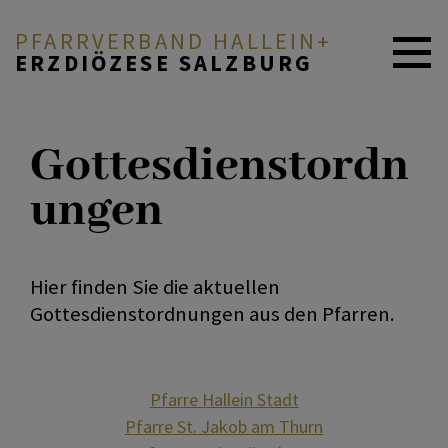
PFARRVERBAND HALLEIN+
ERZDIÖZESE SALZBURG
ZURÜCK
AKTUELLES
Gottesdienstordn
ungen
Veranstaltungen/Gottesdienste
ICH MÖCHTE ...
Neuigkeiten
PFARREN & MENSCHEN
Hier finden Sie die aktuellen
Gottesdienstordnungen aus den Pfarren.
Gottesdienstordnungen
GLAUBE & FEIERN
Pfarre Hallein Stadt
Pfarre St. Jakob am Thurn
ANGEBOTE & SERVICE