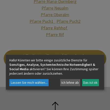
Pfarre Maria-Dürrnberg
Pfarre Neualm
Pfarre Oberalm
KONTAKT
Pfarre Puch1
Pfarre Puch2
Pfarre Rehhof
Pfarre Rif
Alle Gottesdienste / Termine im
Hallo! Könnten wir bitte einige zusätzliche Dienste für
Kalender
Sonstiges, Analyse, Systemtechnische Notwendigkeit &
Social Media
aktivieren? Sie können Ihre Zustimmung später
jederzeit ändern oder zurückziehen.
Lassen Sie mich wählen
...
Ich lehne ab
Das ist ok