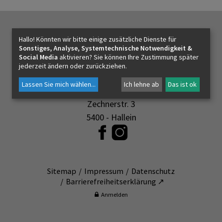
Pfarrzeitungen
Archiv St. Jakob am Thurn
KONTAKT
Hallo! Könnten wir bitte einige zusätzliche Dienste für
Sonstiges, Analyse, Systemtechnische Notwendigkeit &
Social Media
aktivieren? Sie können Ihre Zustimmung später
Kirchen & Orte
jederzeit ändern oder zurückziehen.
Lassen Sie mich wählen
...
Ich lehne ab
Das ist ok
Pfarrverband Hallein
Zechnerstr. 3
5400 - Hallein
Sitemap
Impressum
Datenschutz
Barrierefreiheitserklärung ↗
Anmelden