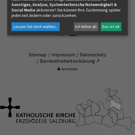
Sonstiges, Analyse, Systemtechnische Notwendigkeit &
Pfarrverband Hallein
Social Media
aktivieren? Sie können Ihre Zustimmung später
Zechnerstr. 3
jederzeit ändern oder zurückziehen.
KONTAKT
5400 - Hallein
Lassen Sie mich wählen
...
Ich lehne ab
Das ist ok
Sitemap
Impressum
Datenschutz
Barrierefreiheitserklärung ↗
Anmelden