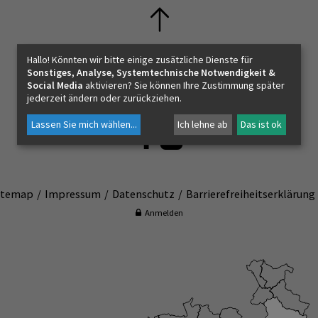
Hallo! Könnten wir bitte einige zusätzliche Dienste für
Sonstiges, Analyse, Systemtechnische Notwendigkeit &
Pfarrverband Hallein
Social Media
aktivieren? Sie können Ihre Zustimmung später
Zechnerstr. 3
jederzeit ändern oder zurückziehen.
5400 - Hallein
Lassen Sie mich wählen
...
Ich lehne ab
Das ist ok
m
itemap
Impressum
Datenschutz
Barrierefreiheitserklärung
Anmelden