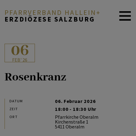
PFARRVERBAND HALLEIN+
ERZDIÖZESE SALZBURG
AKTUELLES
06
FEB' 26
ICH MÖCHTE ...
Rosenkranz
PFARREN & MENSCHEN
06. Februar 2026
DATUM
18:00 - 18:30 Uhr
ZEIT
GLAUBE & FEIERN
Pfarrkirche Oberalm
ORT
Kirchenstraße 1
5411 Oberalm
ANGEBOTE & SERVICE