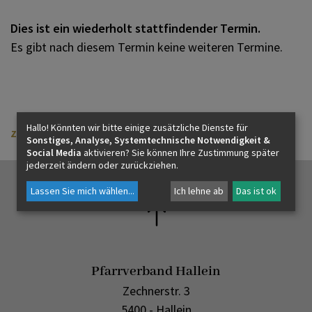
Dies ist ein wiederholt stattfindender Termin.
Es gibt nach diesem Termin keine weiteren Termine.
KONTAKT
Hallo! Könnten wir bitte einige zusätzliche Dienste für
zurück
Sonstiges, Analyse, Systemtechnische Notwendigkeit &
Social Media
aktivieren? Sie können Ihre Zustimmung später
jederzeit ändern oder zurückziehen.
Lassen Sie mich wählen
...
Ich lehne ab
Das ist ok
Pfarrverband Hallein
Zechnerstr. 3
5400 - Hallein