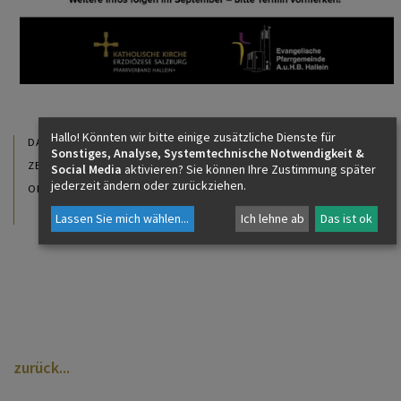
Hallo! Könnten wir bitte einige zusätzliche Dienste für
04. September 2025
DATUM
Sonstiges, Analyse, Systemtechnische Notwendigkeit &
19:00 - 20:30 Uhr
ZEIT
Social Media
aktivieren? Sie können Ihre Zustimmung später
jederzeit ändern oder zurückziehen.
Pfarrsaal Puch
ORT
Halleiner Landesstraße 117
5412 Puch bei Hallein
Lassen Sie mich wählen
...
Ich lehne ab
Das ist ok
zurück