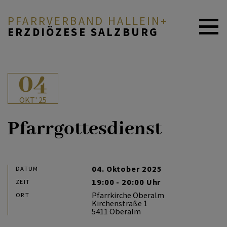
PFARRVERBAND HALLEIN+
ERZDIÖZESE SALZBURG
AKTUELLES
04
OKT' 25
ICH MÖCHTE ...
Pfarrgottesdienst
PFARREN & MENSCHEN
04. Oktober 2025
DATUM
19:00 - 20:00 Uhr
ZEIT
GLAUBE & FEIERN
Pfarrkirche Oberalm
ORT
Kirchenstraße 1
5411 Oberalm
ANGEBOTE & SERVICE