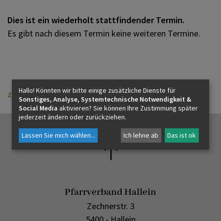
Dies ist ein wiederholt stattfindender Termin.
Es gibt nach diesem Termin keine weiteren Termine.
KONTAKT
Hallo! Könnten wir bitte einige zusätzliche Dienste für
zurück
Sonstiges, Analyse, Systemtechnische Notwendigkeit &
Social Media
aktivieren? Sie können Ihre Zustimmung später
jederzeit ändern oder zurückziehen.
Lassen Sie mich wählen
...
Ich lehne ab
Das ist ok
Pfarrverband Hallein
Zechnerstr. 3
5400 - Hallein