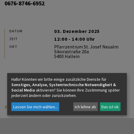
0676-8746-6952
KONTAKT
03. Dezember 2025
DATUM
12:00 - 14:00 Uhr
ZEIT
Pfarrzentrum St. Josef Neualm
ORT
Sikorastraße 20a
5400 Hallein
Hallo! Könnten wir bitte einige zusätzliche Dienste für
Sonstiges, Analyse, Systemtechnische Notwendigkeit &
Social Media
aktivieren? Sie können Ihre Zustimmung später
jederzeit ändern oder zurückziehen.
zurück
Lassen Sie mich wählen
...
Ich lehne ab
Das ist ok