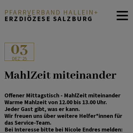
PFARRVERBAND HALLEIN+
ERZDIÖZESE SALZBURG
AKTUELLES
03
DEZ' 25
ICH MÖCHTE ...
MahlZeit miteinander
PFARREN & MENSCHEN
Offener Mittagstisch - MahlZeit miteinander
Warme Mahlzeit von 12.00 bis 13.00 Uhr.
GLAUBE & FEIERN
Jeder Gast gibt, was er kann.
Wir freuen uns über weitere Helfer*innen für
das Service-Team.
Bei Interesse bitte bei Nicole Endres melden:
ANGEBOTE & SERVICE